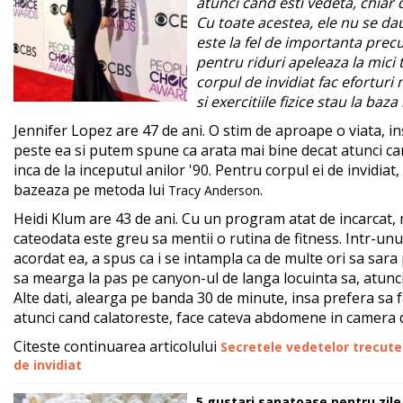
atunci cand esti vedeta, chiar 
Cu toate acestea, ele nu se dau
este la fel de importanta prec
pentru riduri apeleaza la mici
corpul de invidiat fac eforturi 
si exercitiile fizice stau la baza
Jennifer Lopez are 47 de ani. O stim de aproape o viata, in
peste ea si putem spune ca arata mai bine decat atunci ca
inca de la inceputul anilor '90. Pentru corpul ei de invidi
bazeaza pe metoda lui
.
Tracy Anderson
Heidi Klum are 43 de ani. Cu un program atat de incarcat,
cateodata este greu sa mentii o rutina de fitness. Intr-unul
acordat ea, a spus ca i se intampla ca de multe ori sa sara 
sa mearga la pas pe canyon-ul de langa locuinta sa, atunci
Alte dati, alearga pe banda 30 de minute, insa prefera sa fac
atunci cand calatoreste, face cateva abdomene in camera d
Citeste continuarea articolului
Secretele vedetelor trecute 
de invidiat
5 gustari sanatoase pentru zile