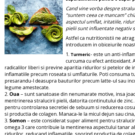
Cand vine vorba despre straluci
“suntem ceea ce mancam” chiar 
aspectul umflat, iritatiile, ridu
pielii sunt influentate negativ
Astfel ca nutritionistii ne atrag
introducem in obiceiurile noas
1.
- este un anti-infla
Turmeric
curcuma cu efect antioxidant. 
radicalilor liberi si previne aparitia ridurilor si petelor d
inflamatiile precum roseata si umflaturile. Poti consuma t
presarandu-l deasupra bauturilor precum latte-ul sau inc
legume amestecate.
2.
Oua
– sunt sanatoase din nenumarate motive, insa joac
mentrinerea stralucirii pielii, datorita continutului de zin
pentru controlarea secretiei de sebuum si reducerea cosu
si productia de colagen. Manaca-le la micul dejun sau cina
3.
Somon
– este considerat super aliment pentru stralucirea
omega 3 care contribuie la mentinerea aspectului tanar al 
ridurilor, reducand inflamatiile, sporind productia de cola