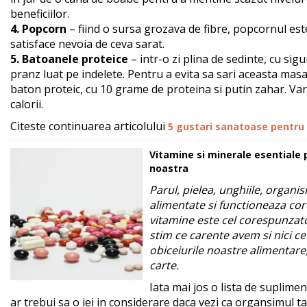
beneficiilor.
4. Popcorn
– fiind o sursa grozava de fibre, popcornul est
satisface nevoia de ceva sarat.
5. Batoanele proteice
– intr-o zi plina de sedinte, cu si
pranz luat pe indelete. Pentru a evita sa sari aceasta mas
baton proteic, cu 10 grame de proteina si putin zahar. Var
calorii.
Citeste continuarea articolului
5 gustari sanatoase pentru z
Vitamine si minerale esentiale
noastra
Parul, pielea, unghiile, organi
alimentate si functioneaza cor
vitamine este cel corespunzato
stim ce carente avem si nici ce
obiceiurile noastre alimentare
carte.
Iata mai jos o lista de suplime
ar trebui sa o iei in considerare daca vezi ca organsimul ta