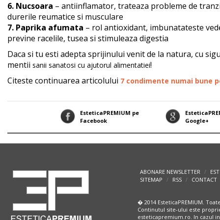
6. Nucsoara
– antiinflamator, trateaza probleme de tranzi
durerile reumatice si musculare
7. Paprika afumata
– rol antioxidant, imbunatateste vede
previne racelile, tusea si stimuleaza digestia
Daca si tu esti adepta sprijinului venit de la natura, cu si
mentii
!
sanii sanatosi cu ajutorul alimentatiei
Citeste continuarea articolului
7 condimente numai bune p
EsteticaPREMIUM pe
EsteticaPR
Facebook
Google+
ABONARE NEWSLETTER
EST
/
SITEMAP
RSS
CONTACT
/
/
� 2014 EsteticaPREMIUM. Toate
Continutul site-ului este propri
esteticapremium.ro. In cazul in