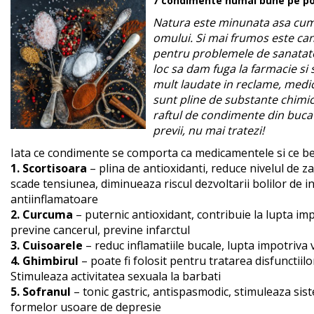
7 condimente numai bune pe p
Natura este minunata asa cum
omului. Si mai frumos este can
pentru problemele de sanatate
loc sa dam fuga la farmacie 
mult laudate in reclame, medi
sunt pline de substante chimi
raftul de condimente din buca
previi, nu mai tratezi!
Iata ce condimente se comporta ca medicamentele si ce ben
1. Scortisoara
– plina de antioxidanti, reduce nivelul de z
scade tensiunea, diminueaza riscul dezvoltarii bolilor de i
antiinflamatoare
2. Curcuma
– puternic antioxidant, contribuie la lupta imp
previne cancerul, previne infarctul
3. Cuisoarele
– reduc inflamatiile bucale, lupta impotriva vi
4. Ghimbirul
– poate fi folosit pentru tratarea disfunctiilor
Stimuleaza activitatea sexuala la barbati
5. Sofranul
– tonic gastric, antispasmodic, stimuleaza sis
formelor usoare de depresie