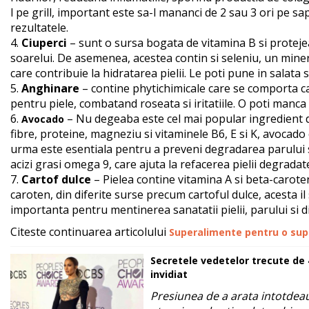
l pe grill, important este sa-l mananci de 2 sau 3 ori pe 
rezultatele.
4.
Ciuperci
– sunt o sursa bogata de vitamina B si proteje
soarelui. De asemenea, acestea contin si seleniu, un miner
care contribuie la hidratarea pielii. Le poti pune in salata s
5.
Anghinare
– contine phytichimicale care se comporta c
pentru piele, combatand roseata si iritatiile. O poti manca
6.
– Nu degeaba este cel mai popular ingredient d
Avocado
fibre, proteine, magneziu si vitaminele B6, E si K, avocado
urma este esentiala pentru a preveni degradarea parului s
acizi grasi omega 9, care ajuta la refacerea pielii degradat
7.
Cartof dulce
– Pielea contine vitamina A si beta-carote
caroten, din diferite surse precum cartoful dulce, acesta il 
importanta pentru mentinerea sanatatii pielii, parului si di
Citeste continuarea articolului
Superalimente pentru o supe
Secretele vedetelor trecute de 4
invidiat
Presiunea de a arata intotdea