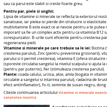
sau ca parul este slabit si creste foarte greu.
Pentru par, piele si unghii:
Lipsa de vitamine si minerale se reflecta la exteriorul nost
sanatoase, iar pielea isi pierde din stralucire si elasticitat
multivitamine B este exact ce ai nevoie pentru a te putea m
imporant sa fie un complex activ pentru ca vitamina B12 s
corespunzator. B-urile sunt eficiente pentru cresterea par
regenerarea pielii.
Vitamine si minerale pe care trebuie sa le iei:
Biotina (
cresterea parului), Zinc (pentru prevenirea grizonarii), vit
parului si ii permit cresterea), vitamina E (ofera stralucire s
(sporeste circulatia sangelui la nivelul scalpului si ajuta 
(pentru par puternic), fier (stimuleaza cresterea parului).
Plante:
coada calului, urzica, aloe, amla (bogata in vitam
circulatie a sangelui si intarirea parului), radacina de bru
efect antiinflamator), fo-ti, seminte de susan negru, dong 
Citeste continuarea articolului
Vitamine si minerale esenti
sanatatea noastra