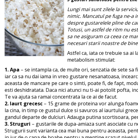
Lungi mai sunt zilele la servic
nimic. Mancatul pe fuga ne-a in
despre gustarelele pline de cal
Totusi, un astfel de ritm nu est
sa ne asiguram ca ceea ce man
necesari starii noastre de bine
Astfel ca, iata ce trebuie sa a
metabolism stimulat:
1. Apa
– se intampla ca, de multe ori, senzatia de sete sa 
iar ca sa nu dai iama in vreo gustare nesanatoasa, incearc
aceasta de mancare pe care o simti, poate fi, de fapt, modu
esti deshidratata. Daca nici atunci nu ti-ai potolit pofta, 
Te va ajuta sa ramai concentrata la ce ai de facut.
2. Iaurt grecesc
– 15 grame de proteina vor alunga foame
la cina, in timp ce gustul dulce si savuros al iaurtului grece
gandul departe de dulciuri. Adauga putina scortisoara, pe
3. Struguri
– gustarile de dupa-amiaza sunt asociate cu n
Strugurii sunt varianta cea mai buna pentru aceasta, pent
in jur de o cana de boabe pentru a mentine scazut nivelul cal