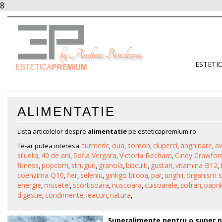
8
ESTETI
ALIMENTATIE
Lista articolelor despre
alimentatie
pe esteticapremium.ro
turmeric
oua
somon
ciuperci
anghinare
a
Te-ar putea interesa:
,
,
,
,
,
silueta
40 de ani
Sofia Vergara
Victoria Becham
Cindy Crawfor
,
,
,
,
fitness
popcorn
struguri
granola
biscuiti
gustari
vitamina B12
,
,
,
,
,
,
,
coenzima Q10
fier
seleniu
ginkgo biloba
par
unghii
organism 
,
,
,
,
,
,
energie
musetel
scortisoara
nuscoara
cuisoarele
sofran
papri
,
,
,
,
,
,
digestie
condimente
leacuri
natura
,
,
,
,
Superalimente pentru o super pi