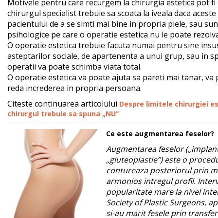
Motivele pentru care recurgem la chirurgia estetica pot fi 
chirurgul specialist trebuie sa scoata la iveala daca aceste
pacientului de a se simti mai bine in propria piele, sau s
psihologice pe care o operatie estetica nu le poate rezolva
O operatie estetica trebuie facuta numai pentru sine insu
asteptarilor sociale, de apartenenta a unui grup, sau in sp
operatii va poate schimba viata total.
O operatie estetica va poate ajuta sa pareti mai tanar, va
reda increderea in propria persoana.
Citeste continuarea articolului
Despre limitele chirurgiei 
chirurgul trebuie sa spuna „NU”
Ce este augmentarea feselor?
Augmentarea feselor („implant f
„gluteoplastie“) este o proced
contureaza posteriorul prin ma
armonios intregul profil. Inter
popularitate mare la nivel int
Society of Plastic Surgeons, a
si-au marit fesele prin transfe