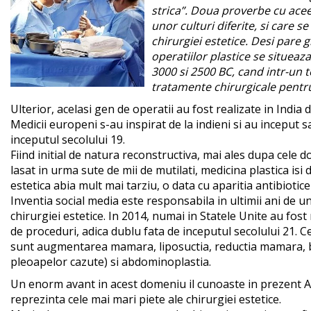
strica”. Doua proverbe cu acee
unor culturi diferite, si care 
chirurgiei estetice. Desi pare 
operatiilor plastice se situeaza
3000 si 2500 BC, cand intr-un 
tratamente chirurgicale pentru
Ulterior, acelasi gen de operatii au fost realizate in India
Medicii europeni s-au inspirat de la indieni si au inceput sa
inceputul secolului 19.
Fiind initial de natura reconstructiva, mai ales dupa cele
lasat in urma sute de mii de mutilati, medicina plastica is
estetica abia mult mai tarziu, o data cu aparitia antibiotice
Inventia social media este responsabila in ultimii ani de
chirurgiei estetice. In 2014, numai in Statele Unite au fos
de proceduri, adica dublu fata de inceputul secolului 21. Ce
sunt augmentarea mamara, liposuctia, reductia mamara, b
pleoapelor cazute) si abdominoplastia.
Un enorm avant in acest domeniu il cunoaste in prezent As
reprezinta cele mai mari piete ale chirurgiei estetice.