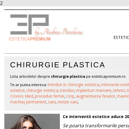
2
ESTETI
CHIRURGIE PLASTICA
Lista articolelor despre
chirurgie plastica
pe esteticapremium.ro
trenduri in chirurgie estetica
interventii este
Te-ar putea interesa:
,
estetice
chirurgie estetica
trenduri
implanturi mamare
tehnici
t
,
,
,
,
,
Cronos Med
proceduri femei
corp
augmentarea feselor
marire
,
,
,
,
machiaj permanent
sani
revizie sani
,
,
,
Ce interventii estetice aduce 2
Se poarta transformarile pers