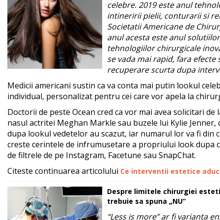
celebre. 2019 este anul tehnol
intineririi pielii, conturarii si 
Societatii Americane de Chirurg
anul acesta este anul solutiilor
tehnologiilor chirurgicale inova
se vada mai rapid, fara efecte 
recuperare scurta dupa interve
Medicii americani sustin ca va conta mai putin lookul celebr
individual, personalizat pentru cei care vor apela la chirurg
Doctorii de peste Ocean cred ca vor mai avea solicitari de 
nasul actritei Meghan Markle sau buzele lui Kylie Jenner, 
dupa lookul vedetelor au scazut, iar numarul lor va fi din 
creste cerintele de infrumusetare a propriului look dupa c
de filtrele de pe Instagram, Facetune sau SnapChat.
Citeste continuarea articolului
Ce interventii estetice adu
Despre limitele chirurgiei este
trebuie sa spuna „NU”
“Less is more” ar fi varianta en