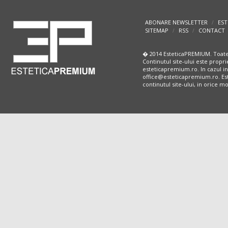
ABONARE NEWSLETTER
EST
/
SITEMAP
RSS
CONTACT
/
/
� 2014 EsteticaPREMIUM. Toate
Continutul site-ului este propri
esteticapremium.ro. In cazul in
office@esteticapremium.ro. Este
continutul site-ului, in orice 