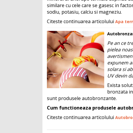
similare cu cele care se gasesc in factor
sodiu, potasiu, calciu si magneziu.
Citeste continuarea articolului
Apa ter
Autobronzant
Pe an ce tr
pielea noas
avertismente
expunem atu
solara si ab
UV devin d
Exista solut
bronzata in
sunt produsele autobronzante.
Cum functioneaza produsele autob
Citeste continuarea articolului
Autobron