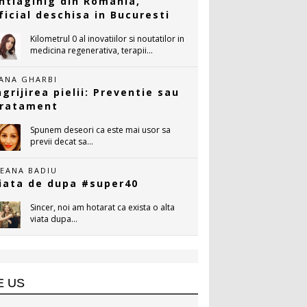
ntiaginig din Romania,
ficial deschisa in Bucuresti
Kilometrul 0 al inovatiilor si noutatilor in
medicina regenerativa, terapii...
ANA GHARBI
ngrijirea pielii: Preventie sau
ratament
Spunem deseori ca este mai usor sa
previi decat sa...
LEANA BADIU
iata de dupa #super40
Sincer, noi am hotarat ca exista o alta
viata dupa...
E US