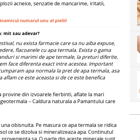
lozii acneice, senzatie de mancarime, iritatii,
 inamicul numarul unu al pielii!
: mit sau adevar?
estival, nu exista farmacie care sa nu aiba expuse,
vedere, flacoanele cu apa termala. Exista o gama
nduri si marimi de ape termale, la preturi diferite,
em face diferenta exact intre acestea. Important
cumparam apa normala la pret de apa termala, asa
sa aflam ce este aceasta si de ce este benefica
provine din izvoarele fierbinti, aflate la mari
ea geotermala – Caldura naturala a Pamantului care
u una obisnuita. Pe masura ce apa termala se ridica
si sol ce se dizolva si mineralizeaza apa. Continutul
 provenienta sa. O parte din aceste minerale sunt