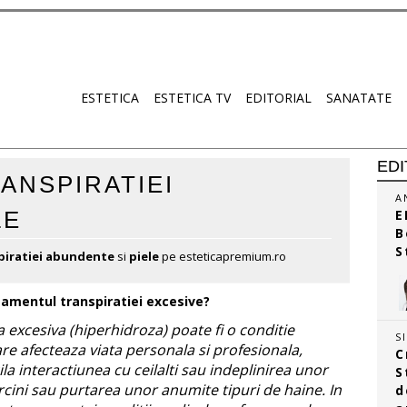
ESTETICA
ESTETICA TV
EDITORIAL
SANATATE
EDI
ANSPIRATIEI
A
LE
E
B
S
piratiei abundente
si
piele
pe esteticapremium.ro
tamentul transpiratiei excesive?
a excesiva (hiperhidroza) poate fi o conditie
S
re afecteaza viata personala si profesionala,
C
ila interactiunea cu ceilalti sau indeplinirea unor
S
cini sau purtarea unor anumite tipuri de haine. In
d