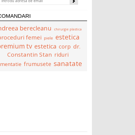
COMANDARI
ndreea berecleanu
chirurgie plastica
estetica
proceduri femei
piele
premium tv
estetica
dr.
corp
Constantin Stan
riduri
sanatate
frumusete
imentatie