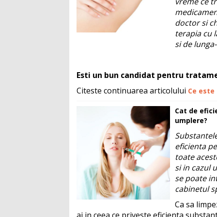
vreme ce tr
medicamento
doctor si ch
terapia cu 
si de lunga
Esti un bun candidat pentru tratame
Citeste continuarea articolului
Ce este 
Cat de efici
umplere?
Substantele
eficienta p
toate acest
si in cazul
se poate in
cabinetul sp
Ca sa limpez
ai in ceea ce priveste eficienta substa