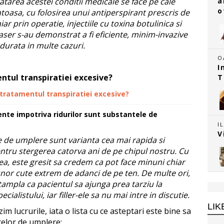
atarea acestei conditii medicale se face pe cale
a
o
asa, cu folosirea unui antiperspirant prescris de
iar prin operatie, injectiile cu toxina botulinica si
laser s-au demonstrat a fi eficiente, minim-invazive
-durata in multe cazuri.
O
I
ntul transpiratiei excesive?
T
tratamentul transpiratiei excesive?
ente impotriva ridurilor sunt substantele de
I
V
 de umplere sunt varianta cea mai rapida si
entru stergerea catorva ani de pe chipul nostru. Cu
ea, este gresit sa credem ca pot face minuni chiar
 unor cute extrem de adanci de pe ten. De multe ori,
tampla ca pacientul sa ajunga prea tarziu la
ecialistului, iar filler-ele sa nu mai intre in discutie.
LIK
im lucrurile, iata o lista cu ce asteptari este bine sa
ntelor de umplere: