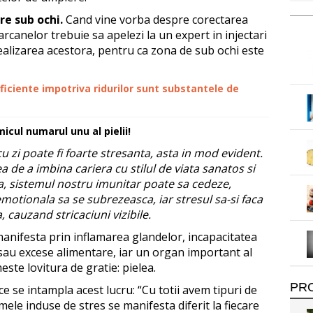
re sub ochi.
Cand vine vorba despre corectarea
rcanelor trebuie sa apelezi la un expert in injectari
alizarea acestora, pentru ca zona de sub ochi este
ficiente impotriva ridurilor sunt substantele de
micul numarul unu al pielii!
cu zi poate fi foarte stresanta, asta in mod evident.
a de a imbina cariera cu stilul de viata sanatos si
la, sistemul nostru imunitar poate sa cedeze,
motionala sa se subrezeasca, iar stresul sa-si faca
a, cauzand stricaciuni vizibile.
manifesta prin inflamarea glandelor, incapacitatea
sau excese alimentare, iar un organ important al
ste lovitura de gratie: pielea.
PR
de ce se intampla acest lucru: “Cu totii avem tipuri de
mele induse de stres se manifesta diferit la fiecare