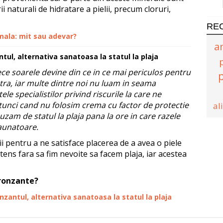
ii naturali de hidratare a pielii, precum cloruri,
RE
mala: mit sau adevar?
a
ul, alternativa sanatoasa la statul la plaja
ece soarele devine din ce in ce mai periculos pentru
tra, iar multe dintre noi nu luam in seama
le specialistilor privind riscurile la care ne
nci cand nu folosim crema cu factor de protectie
al
uzam de statul la plaja pana la ore in care razele
aunatoare.
ii pentru a ne satisface placerea de a avea o piele
tens fara sa fim nevoite sa facem plaja, iar acestea
ronzante?
zantul, alternativa sanatoasa la statul la plaja