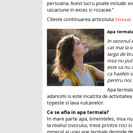
persoana. Acest lucru poate include: exp
uscaciune in exces si rozacee.”
Citeste continuarea articolului
Stresul,
Apa termala
In sezonul 
cat mai la 
larga de bra
insa nu put
este sa nu 
ca haideti 
pentru noi.
Apa termala 
adancimi si este incalzita de activitat
topeste si lava vulcanelor.
Ce se afla in apa termala?
In mare parte apa, bineinteles, insa n
la nivelul izvorului, trece printre roci 
mineral al unei ape termale depinde de