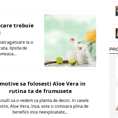
 care trebuie
i
eatragatoare la o
ata, lipsita de
PR
ameaza....
 motive sa folosesti Aloe Vera in
rutina ta de frumusete
nuiti sa o vedem ca planta de decor, in casele
stre, Aloe Vera, insa, este o comoara plina de
beneficii inca neexploatate,...