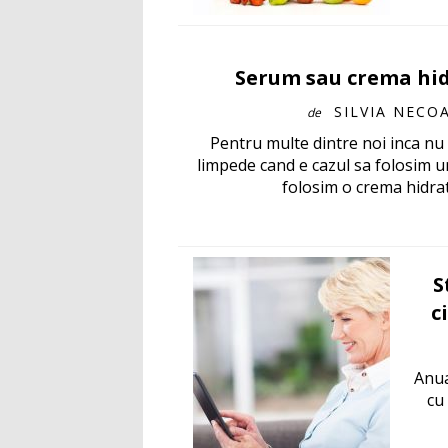
Serum sau crema hi
SILVIA NECO
de
Pentru multe dintre noi inca nu 
limpede cand e cazul sa folosim u
folosim o crema hidrata
S
c
Anua
cu