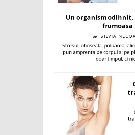
Un organism odihnit, 
frumoasa
SILVIA NECO
de
Stresul, oboseala, poluarea, alim
pun amprenta pe corpul si pe pi
doar timpul, ci nici
tr
tra