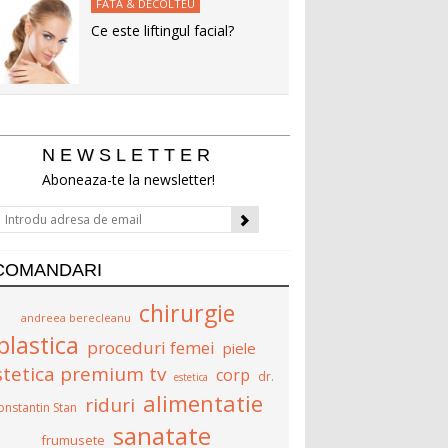
FATA & DECOLTEU
Ce este liftingul facial?
NEWSLETTER
Aboneaza-te la newsletter!
COMANDARI
chirurgie
andreea berecleanu
plastica
proceduri femei
piele
stetica premium tv
corp
dr.
estetica
alimentatie
riduri
onstantin Stan
sanatate
frumusete