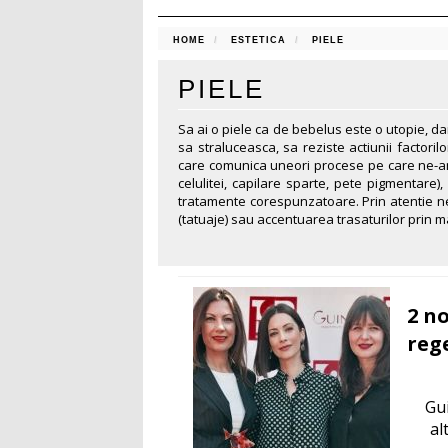
HOME
ESTETICA
PIELE
PIELE
Sa ai o piele ca de bebelus este o utopie, da
sa straluceasca, sa reziste actiunii factoril
care comunica uneori procese pe care ne-am
celulitei, capilare sparte, pete pigmentare
tratamente corespunzatoare. Prin atentie ne 
(tatuaje) sau accentuarea trasaturilor prin 
2 n
rege
Gu
al