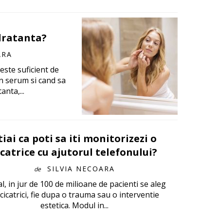
dratanta?
ARA
este suficient de
n serum si cand sa
nta,...
tiai ca poti sa iti monitorizezi o
icatrice cu ajutorul telefonului?
SILVIA NECOARA
de
l, in jur de 100 de milioane de pacienti se aleg
 cicatrici, fie dupa o trauma sau o interventie
estetica. Modul in...