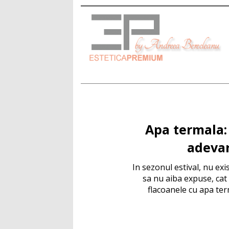
Apa termala:
adeva
In sezonul estival, nu exi
sa nu aiba expuse, cat 
flacoanele cu apa term