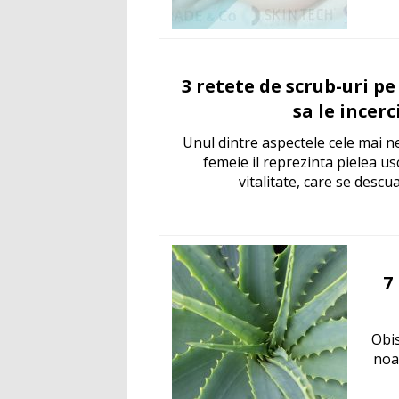
3 retete de scrub-uri pe
sa le incerc
Unul dintre aspectele cele mai n
femeie il reprezinta pielea usc
vitalitate, care se descu
7
Obis
noa