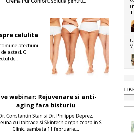
Crema Pur Confort, solutia pentru...
O
I
T
spre celulita
I
i comune afectiuni
V
 de astazi. O
ul de...
LIK
ive webinar: Rejuvenare si anti-
aging fara bisturiu
Dr. Constantin Stan si Dr. Philippe Deprez,
euna cu Italtrade si Skintech organizeaza in S
Clinic, sambata 11 februarie,...