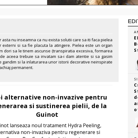
EDI
A
E
r asta nu inseamna ca nu exista solutii care sa iti faca pielea
B
or externi si sa fie placuta la atingere. Pielea este un organ
S
 dori sa le tinem ascunse (transpiratia excesiva, formarea
), de aceea trebuie sa invatam sa-i dam atentie si sa gasim
gandim si la inlaturarea unor istorii decorative neinspirate
machiaj permanent.
S
C
S
oi alternative non-invazive pentru
d
a
nerarea si sustinerea pielii, de la
o
Guinot
inot lanseaza noul tratament Hydra Peeling,
ternativa non-invaziva pentru regenerare si