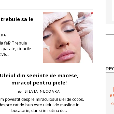
 trebuie sa le
ARA
la fel? Trebuie
 pacate, ridurile
ve,...
RE
Uleiul din seminte de macese,
miracol pentru piele!
SILVIA NECOARA
de
e
m povestit despre miraculosul ulei de cocos,
C
despre cat de bun este uleiul de masline in
bucatarie, dar si in rutina de...