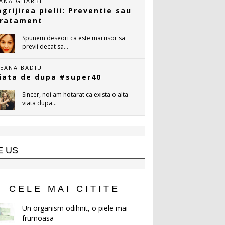
ANA GHARBI
ngrijirea pielii: Preventie sau
ratament
Spunem deseori ca este mai usor sa
previi decat sa...
LEANA BADIU
iata de dupa #super40
Sincer, noi am hotarat ca exista o alta
viata dupa...
E US
CELE MAI CITITE
Un organism odihnit, o piele mai
frumoasa