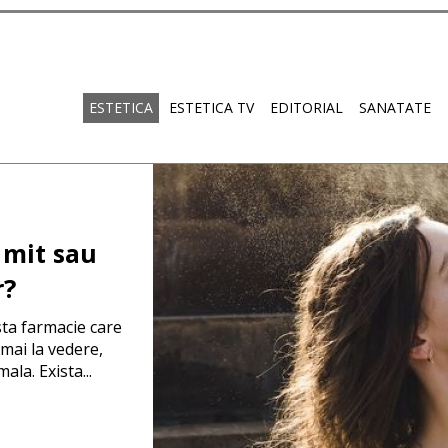
ESTETICA
ESTETICA TV
EDITORIAL
SANATATE
 mit sau
r?
sta farmacie care
mai la vedere,
ala. Exista...