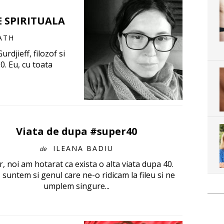
E SPIRITUALA
ATH
urdjieff, filozof si
0. Eu, cu toata
Viata de dupa #super40
ILEANA BADIU
de
r, noi am hotarat ca exista o alta viata dupa 40.
 suntem si genul care ne-o ridicam la fileu si ne
umplem singure...