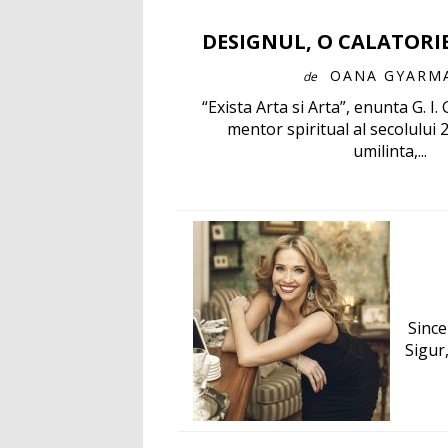
DESIGNUL, O CALATORI
OANA GYARM
de
“Exista Arta si Arta”, enunta G. I. G
mentor spiritual al secolului 2
umilinta,...
Since
Sigur,