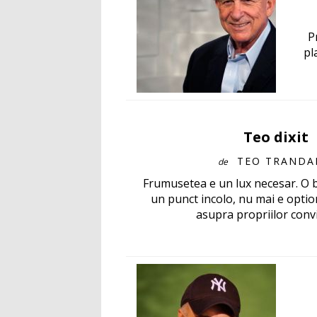
P
pl
Teo dixit
TEO TRANDA
de
Frumusetea e un lux necesar. O b
un punct incolo, nu mai e optio
asupra propriilor convin