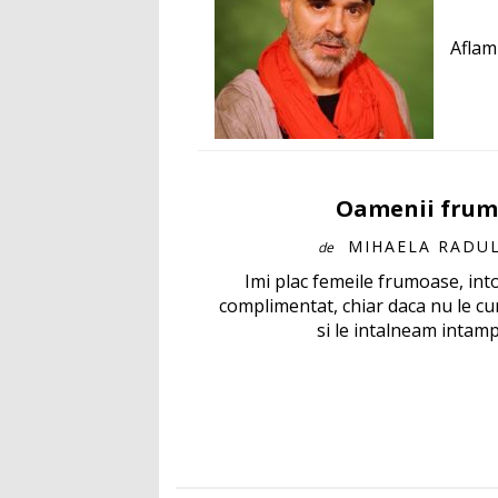
Aflam
Oamenii frum
MIHAELA RADU
de
Imi plac femeile frumoase, in
complimentat, chiar daca nu le 
si le intalneam intampl