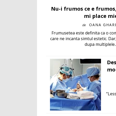
Nu-i frumos ce e frumos,
mi place mi
OANA GHAR
de
Frumusetea este definita ca o com
care ne incanta simtul estetic. Dar
dupa multiplele..
Des
mom
“Less