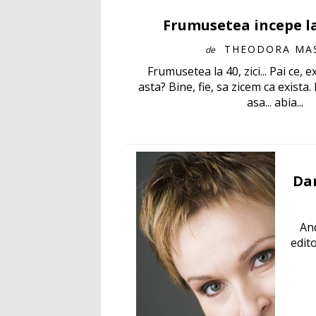
Frumusetea incepe la
THEODORA MAS
de
Frumusetea la 40, zici... Pai ce, e
asta? Bine, fie, sa zicem ca exista
asa... abia...
Dan
And
edit