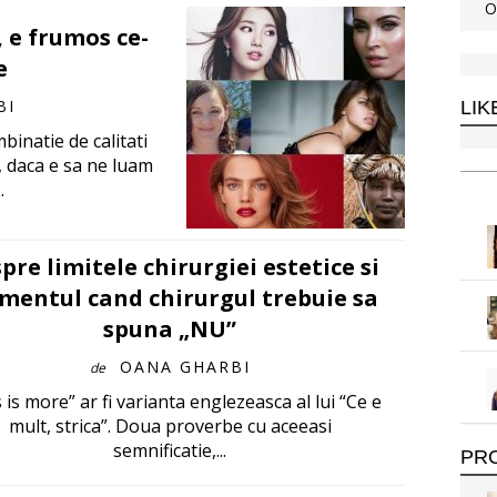
O
 e frumos ce-
e
BI
LIK
binatie de calitati
, daca e sa ne luam
.
pre limitele chirurgiei estetice si
entul cand chirurgul trebuie sa
spuna „NU”
OANA GHARBI
de
 is more” ar fi varianta englezeasca al lui “Ce e
mult, strica”. Doua proverbe cu aceeasi
semnificatie,...
PR