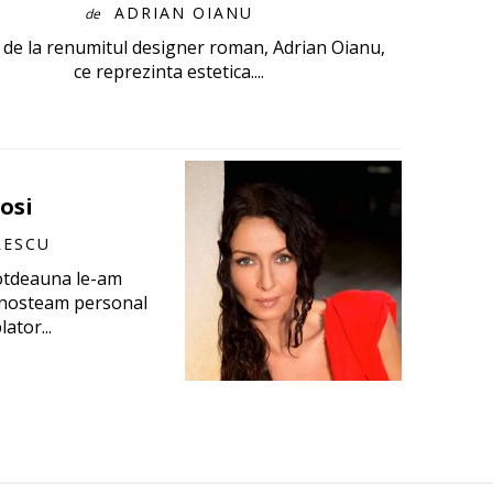
ADRIAN OIANU
de
 de la renumitul designer roman, Adrian Oianu,
ce reprezinta estetica....
osi
LESCU
totdeauna le-am
cunosteam personal
ator...