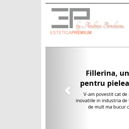
Tratamen
Fillerina p
tau, in doa
aca
Am descoperit Filleri
asa cum fac cu foa
produsele care imi s
care..