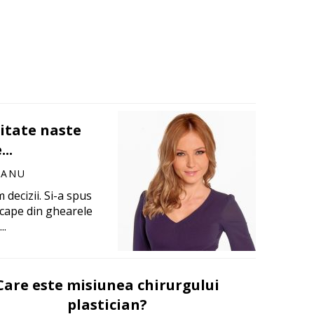
itate naste
..
MANU
 decizii. Si-a spus
 scape din ghearele
..
Care este misiunea chirurgului
plastician?