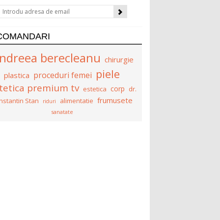
COMANDARI
ndreea berecleanu
chirurgie
piele
proceduri femei
plastica
tetica premium tv
corp
estetica
dr.
frumusete
nstantin Stan
alimentatie
riduri
sanatate