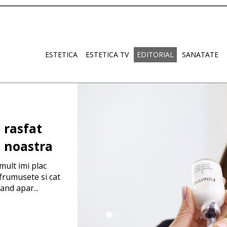
ESTETICA
ESTETICA TV
EDITORIAL
SANATATE
t minune
entru tenul
r 14 zile,
sa!
na acum cateva luni,
rte multe dintre
unt recomandate sau
....