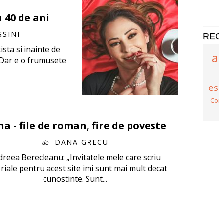
 40 de ani
SINI
RE
xista si inainte de
a
. Dar e o frumusete
es
Co
a - file de roman, fire de poveste
DANA GRECU
de
reea Berecleanu: „Invitatele mele care scriu
oriale pentru acest site imi sunt mai mult decat
cunostinte. Sunt...