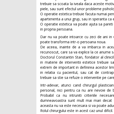
trebuie sa scoata la iveala daca aceste motiv
piele, sau sunt efectul unor probleme psiholo
O operatie estetica trebuie facuta numai pent
apartenenta a unui grup, sau in speranta ca e
O operatie estetica va poate ajuta sa pareti
in propria persoana.
Dar nu va poate intoarce cu zeci de ani in
poate transforma intr-o persoana noua.
De aceea, inainte de a va imbarca in aceas
recunoscut, care sa va explice la ce anume sa
Doctorul Constantin Stan, fondator al clinici
in materie de interventii estetice trebuie s
extrem de important in definirea acestor lim
in relatia cu pacientul, sau cat de contra
trebuie sa stie sa refuze o interventie pe care
Intr-adevar, atunci cand chirurgul plastic
personal, nici pentru ca nu are nevoie de 
Probabil ca nu intruniti criteriile neces
dumneavoastra sunt mult mai mari decat c
aceasta nu va este necesara si va poate adu
Rolul chirurgului este in acest caz unul dificil