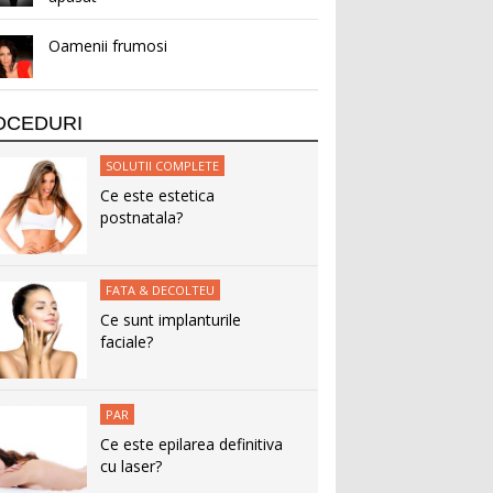
Oamenii frumosi
OCEDURI
SOLUTII COMPLETE
Ce este estetica
postnatala?
FATA & DECOLTEU
Ce sunt implanturile
faciale?
PAR
Ce este epilarea definitiva
cu laser?