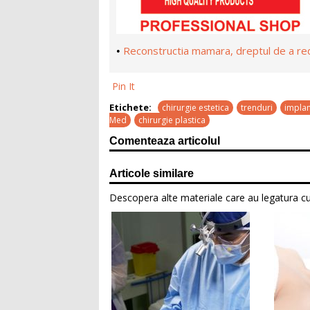
Reconstructia mamara, dreptul de a re
•
Pin It
Etichete:
chirurgie estetica
trenduri
impla
Med
chirurgie plastica
Comenteaza articolul
Articole similare
Descopera alte materiale care au legatura cu 