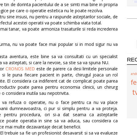
e tin de dorinta pacientului de a se simti mai bine in propria
gice pe care o operatie estetica nu le poate rezolva.
ru sine insusi, nu pentru a raspunde asteptarilor sociale, de
fectul acestei operatii va poate schimba viata total.
 mai tanar, va poate armoniza trasaturile si reda increderea
 urma, nu va poate face mai popular si in mod sigur nu va
ta aventura, este bine sa va consultati cu un specialist
RE
 va asteptati, si care la nevoie, sa stie sa va spuna NU.
lor
CRONOS MED
este de parere ca desi limitele personale
and
a si le puna fiecare pacient in parte, chirugul joaca un rol
ite. El considera ca indiferent cat de complicat poate parea
f
productiv poate parea pentru economia clinicii, un chirurg
t
 o considera inutila sau nepotrivita.
ian va refuza o operatie, nu o face pentru ca nu va place
banii dumneavoastra, ci pur si simplu pentru a va proteja.
are pentru procedura, ori si-a dat seama ca asteptarile
e poate operatia in sine sa va aduca, sau considera ca
ce mai multe dezavantaje decat beneficii.
. El trebuie sa fie un profesionist desavarsit si sa va evalueze