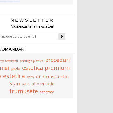
NEWSLETTER
Aboneaza-te la newsletter!
COMANDARI
proceduri
chirurgie plastica
reea berecleanu
estetica premium
emei
piele
estetica
v
dr. Constantin
corp
Stan
alimentatie
riduri
frumusete
sanatate