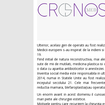
Ulterior, acelasi gen de operatii au fost reali
Medicii europeni s-au inspirat de la indieni si
19.
Fiind initial de natura reconstructiva, mai 
sute de mii de mutilati, medicina plastica is
o data cu aparitia antibioticelor si anesteziei.
Inventia social media este responsabila in ul
2014, numai in Statele Unite au fost reali
inceputul secolului 21. Cele mai frecvent
reductia mamara, blefaroplastia(sau operatia
Un enorm avant in acest domeniu il cunoast
mari piete ale chirurgiei estetice.
Motivele pentru care recurgem la chirurgia est