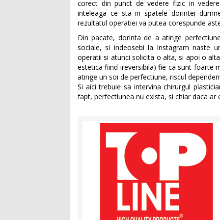
corect din punct de vedere fizic in vedere
inteleaga ce sta in spatele dorintei dumn
rezultatul operatiei va putea corespunde astep
Din pacate, dorinta de a atinge perfectiunea
sociale, si indeosebi la Instagram naste u
operatii si atunci solicita o alta, si apoi o a
estetica fiind ireversibila) fie ca sunt foart
atinge un soi de perfectiune, riscul dependent
Si aici trebuie sa intervina chirurgul plasti
fapt, perfectiunea nu exista, si chiar daca ar