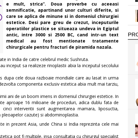
e mult, strica”. Doua proverbe cu aceeasi
semnificatie, apartinand unor culturi diferite, si
care se aplica de minune si in domeniul chirurgiei
estetice. Desi pare greu de crezut, inceputurile
operatiilor plastice se situeaza undeva in Egiptul
PR
antic, intre 3000 si 2500 BC, cand intr-un text
medical au fost mentionate tratamente
chirurgicale pentru fracturi de piramida nazala.
zate in India de catre celebrul medic Sushruta.
 au inceput sa realizeze rinoplastii abia la inceputul secolului
ales dupa cele doua razboaie mondiale care au lasat in urma
i dezvolta componenta exclusiv estetica abia mult mai tarziu,
timii ani de un boom imens in domeniul chirurgiei estetice. In
zate aproape 16 milioane de proceduri, adica dublu fata de
e cinci interventii sunt augmentarea mamara, liposuctia,
 pleoapelor cazute) si abdominoplastia.
e in prezent Asia, unde China si India reprezinta cele mai
etica pot fi multiple, insa consultatia cu chirurgul specialist