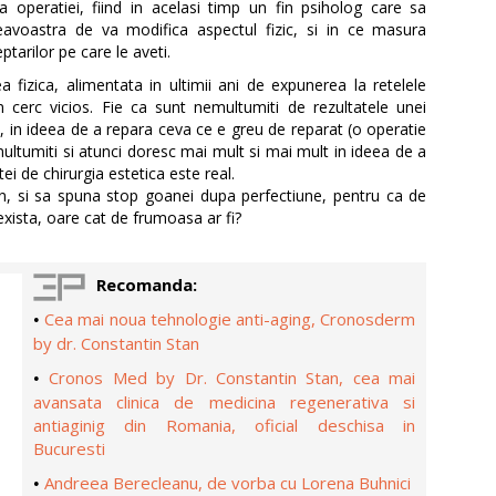
a operatiei, fiind in acelasi timp un fin psiholog care sa
eavoastra de va modifica aspectul fizic, si in ce masura
tarilor pe care le aveti.
 fizica, alimentata in ultimii ani de expunerea la retelele
n cerc vicios. Fie ca sunt nemultumiti de rezultatele unei
lta, in ideea de a repara ceva ce e greu de reparat (o operatie
e multumiti si atunci doresc mai mult si mai mult in ideea de a
ei de chirurgia estetica este real.
cian, si sa spuna stop goanei dupa perfectiune, pentru ca de
 exista, oare cat de frumoasa ar fi?
Recomanda:
Cea mai noua tehnologie anti-aging, Cronosderm
•
by dr. Constantin Stan
Cronos Med by Dr. Constantin Stan, cea mai
•
avansata clinica de medicina regenerativa si
antiaginig din Romania, oficial deschisa in
Bucuresti
Andreea Berecleanu, de vorba cu Lorena Buhnici
•