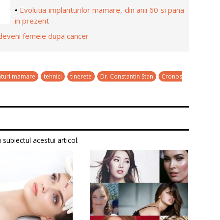
Evolutia implanturilor mamare, din anii 60 si pana
•
in prezent
deveni femeie dupa cancer
nturi mamare
tehnici
tinerete
Dr. Constantin Stan
Cronos
subiectul acestui articol.