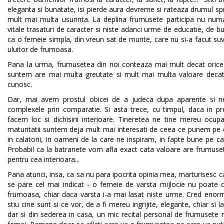
eleganta si bunatate, isi pierde aura devreme si rateaza drumul sp
mult mai multa usurinta. La deplina frumusete participa nu numai t
vitale trasaturi de caracter si niste adanci urme de educatie, de 
ca o femeie simpla, din vreun sat de munte, care nu si-a facut suvi
uluitor de frumoasa.
Pana la urma, frumusetea din noi conteaza mai mult decat orice n
suntem are mai multa greutate si mult mai multa valoare decat
cunosc.
Dar, mai avem prostul obicei de a judeca dupa aparente si ne
complexele prin comparatie. Si asta trece, cu timpul, daca in p
facem loc si dichisirii interioare. Tineretea ne tine mereu ocupat
maturitatii suntem deja mult mai interesati de ceea ce punem pe d
in calatorii, in oameni de la care ne inspiram, in fapte bune pe car
Probabil ca la batranete vom afla exact cata valoare are frumusete
pentru cea interioara...
Pana atunci, insa, ca sa nu para ipocrita opinia mea, marturisesc c
se pare cel mai indicat - o femeie de varsta mijlocie nu poate cap
frumoasa, chiar daca varsta i-a mai lasat niste urme. Cred enorm
stiu cine sunt si ce vor, de a fi mereu ingrijite, elegante, chiar si l
dar si din sederea in casa, un mic recital personal de frumusete n