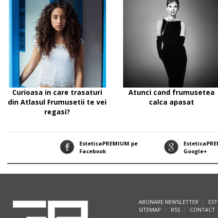
Curioasa in care trasaturi
Atunci cand frumusetea
din Atlasul Frumusetii te vei
calca apasat
regasi?
EsteticaPREMIUM pe
EsteticaPR
Facebook
Google+
ABONARE NEWSLETTER
EST
/
SITEMAP
RSS
CONTACT
/
/