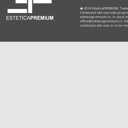
� 2014 EsteticaPREMIUM. Toate
Continutul site-ului este propri
esteticapremium.ro. In cazul in
office@esteticapremium.ro. Este
continutul site-ului, in orice 