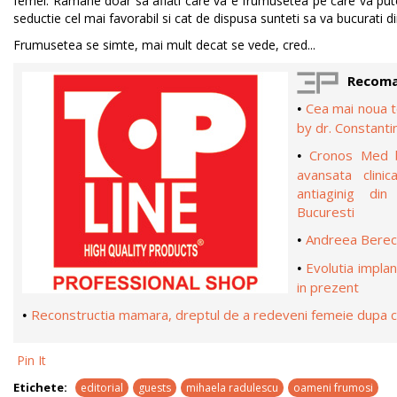
femei. Ramane doar sa aflati care va e frumusetea pe care va pute
seductie cel mai favorabil si cat de dispusa sunteti sa va bucurati d
Frumusetea se simte, mai mult decat se vede, cred...
Recoma
Cea mai noua t
•
by dr. Constanti
Cronos Med b
•
avansata clini
antiaginig din
Bucuresti
Andreea Berecl
•
Evolutia implan
•
in prezent
Reconstructia mamara, dreptul de a redeveni femeie dupa 
•
Pin It
Etichete:
editorial
guests
mihaela radulescu
oameni frumosi