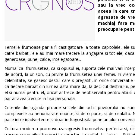
sau la vreo oc
aceea in care tr
agresate de vre
machiaj fara m
preocupare pentru
Femeile frumoase par a fi castigatoare la toate capitolele, ele 
catre barbati, ele au mai mare trecere la angajare si tot ele, dac
generoase, bune, calde, intelegatoare...
Numai ca frumusetea, ca si opusul ei, suporta cele mai varii inter
de acord, la unison, cu privire la frumusetea unei femei. In vreme
celebritate, se gasesc destui care-s pregatiti, in orice conversati
ca fiecare barbat din lumea asta mare da, la declicul destinului,
el si numai pentru el, oricat ar trece de neobservata pentru altii si 
par ar avea trecute in fisa personala.
Criteriile din oglinda proprie si cele din ochii privitorului nu su
complexele au nenumarate nuante, si de o parte, si de cealalta. N
pace intre inadvertente si doar indragosteala pune un blur convenab
Cultura moderna promoveaza agresiv frumusetea perfecta si, din
trecere oamenilor frumosi la caracter, la suflet, la fapte... Stiti