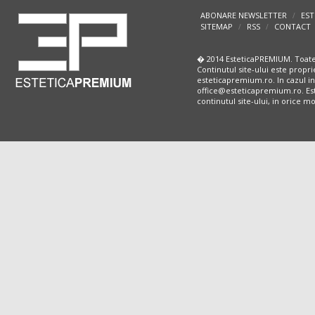
ABONARE NEWSLETTER
EST
/
SITEMAP
RSS
CONTACT
/
/
� 2014 EsteticaPREMIUM. Toate
Continutul site-ului este propri
esteticapremium.ro. In cazul in
office@esteticapremium.ro. Este
continutul site-ului, in orice 