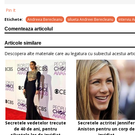
Pin It
Etichete:
Andreea Berecleanu
silueta Andreei Berecleanu
interviu 
Comenteaza articolul
Articole similare
Descopera alte materiale care au legatura cu subiectul acestui artic
Secretele vedetelor trecute
Secretele actritei Jennifer
de 40 de ani, pentru
Aniston pentru un corp de
siluetele lor de invidiat
invidiat