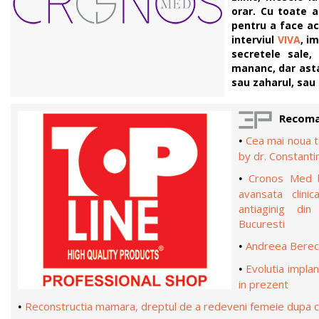
orar. Cu toate a
pentru a face ac
interviul
VIVA
, i
secretele sale,
mananc, dar asta
sau zaharul, sau
Recoma
Cea mai noua t
•
by dr. Constanti
Cronos Med b
•
avansata clini
antiaginig din
Bucuresti
Andreea Berecl
•
Evolutia implan
•
in prezent
Reconstructia mamara, dreptul de a redeveni femeie dupa 
•