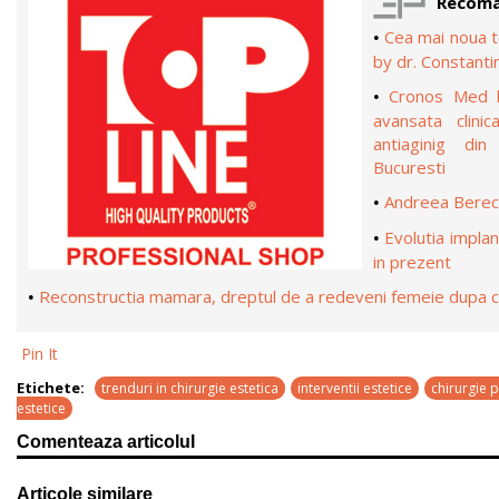
Recoma
Cea mai noua t
•
by dr. Constanti
Cronos Med b
•
avansata clini
antiaginig din
Bucuresti
Andreea Berecl
•
Evolutia implan
•
in prezent
Reconstructia mamara, dreptul de a redeveni femeie dupa 
•
Pin It
Etichete:
trenduri in chirurgie estetica
interventii estetice
chirurgie p
estetice
Comenteaza articolul
Articole similare