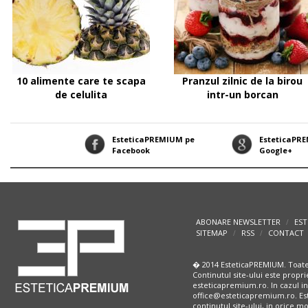
10 alimente care te scapa
Pranzul zilnic de la birou
de celulita
intr-un borcan
EsteticaPREMIUM pe
EsteticaPR
Facebook
Google+
ABONARE NEWSLETTER
EST
/
SITEMAP
RSS
CONTACT
/
/
� 2014 EsteticaPREMIUM. Toate
Continutul site-ului este propri
esteticapremium.ro. In cazul in
office@esteticapremium.ro. Este
continutul site-ului, in orice 