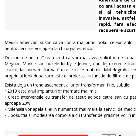
ca anul acesta e
si al tehnicilo
inovative, astfe
rapid, fara efe
recuperare scurt
Medicii americani sustin ca va conta mai putin lookul celebritatilor 
pentru cei care vor apela la chirurgia estetica.
Doctorii de peste Ocean cred ca vor mai avea solicitari de la paci
Meghan Markle sau buzele lui Kylie Jenner, dar deja cererile tra
scazut, iar numarul lor va fi din ce in ce mai mic. Mai degraba, v
propriului look dupa cum este el proiectat in functie de filtrele d
Exista deja un trend ascendent al unor transformari fine, subtile:
• 2019 este anul implanturilor mamare mai mici.
• Cresc interventiile cu transfer de tesut adipos catre san cu pe
aproape 20%.
• Milenialii vor apela si ei in numar tot mai mare la servicii de medic
• Liposuctia si modelarea corporala cu transfer de grasime vor fi in 