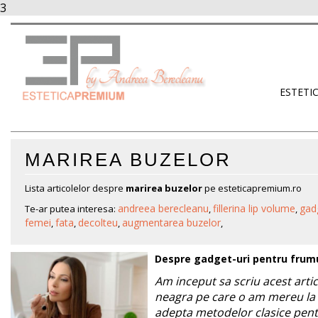
3
ESTETI
MARIREA BUZELOR
Lista articolelor despre
marirea buzelor
pe esteticapremium.ro
andreea berecleanu
fillerina lip volume
gad
Te-ar putea interesa:
,
,
femei
fata
decolteu
augmentarea buzelor
,
,
,
,
Despre gadget-uri pentru frumus
Am inceput sa scriu acest artic
neagra pe care o am mereu la 
adepta metodelor clasice pent