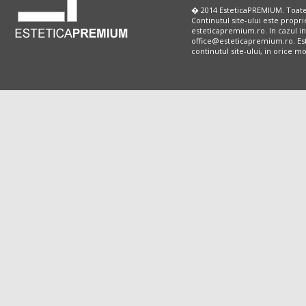
� 2014 EsteticaPREMIUM. Toate
Continutul site-ului este propri
esteticapremium.ro. In cazul in
office@esteticapremium.ro. Este
continutul site-ului, in orice 