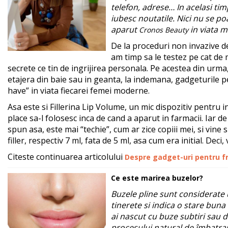
telefon, adrese… In acelasi tim
iubesc noutatile. Nici nu se poa
aparut
in viata m
Cronos Beauty
De la proceduri non invazive d
am timp sa le testez pe cat de m
secrete ce tin de ingrijirea personala. Pe acestea din urma,
etajera din baie sau in geanta, la indemana, gadgeturile
have” in viata fiecarei femei moderne.
Asa este si Fillerina Lip Volume, un mic dispozitiv pentru i
place sa-l folosesc inca de cand a aparut in farmacii. Iar de
spun asa, este mai “techie”, cum ar zice copiii mei, si vine
filler, respectiv 7 ml, fata de 5 ml, asa cum era initial. Deci,
Citeste continuarea articolului
Despre gadget-uri pentru fr
Ce este marirea buzelor?
Buzele pline sunt considerate
tinerete si indica o stare buna
ai nascut cu buze subtiri sau d
procesului natural de îmbatra