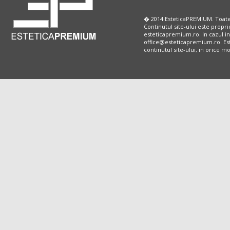
� 2014 EsteticaPREMIUM. Toate
Continutul site-ului este propri
esteticapremium.ro. In cazul in
office@esteticapremium.ro. Este
continutul site-ului, in orice 