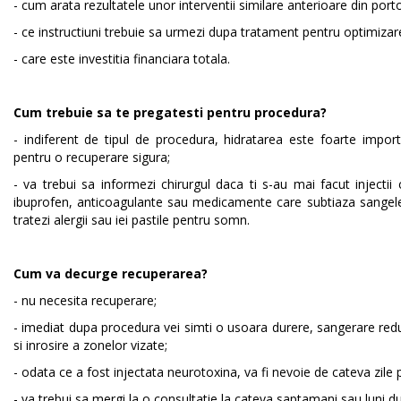
- cum arata rezultatele unor interventii similare anterioare din porto
- ce instructiuni trebuie sa urmezi dupa tratament pentru optimizare
- care este investitia financiara totala.
Cum trebuie sa te pregatesti pentru procedura?
- indiferent de tipul de procedura, hidratarea este foarte import
pentru o recuperare sigura;
- va trebui sa informezi chirurgul daca ti s-au mai facut injectii 
ibuprofen, anticoagulante sau medicamente care subtiaza sangele 
tratezi alergii sau iei pastile pentru somn.
Cum va decurge recuperarea?
- nu necesita recuperare;
- imediat dupa procedura vei simti o usoara durere, sangerare red
si inrosire a zonelor vizate;
- odata ce a fost injectata neurotoxina, va fi nevoie de cateva zile 
- va trebui sa mergi la o consultatie la cateva saptamani sau luni du