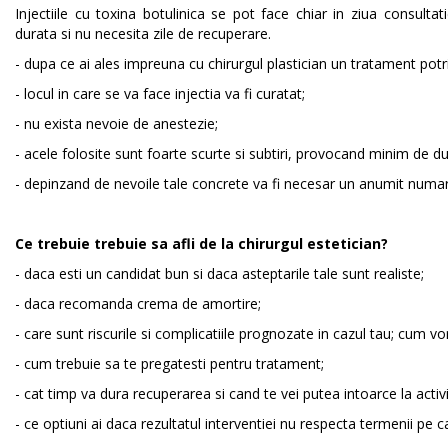
Injectiile cu toxina botulinica se pot face chiar in ziua consultat
durata si nu necesita zile de recuperare.
- dupa ce ai ales impreuna cu chirurgul plastician un tratament potr
- locul in care se va face injectia va fi curatat;
- nu exista nevoie de anestezie;
- acele folosite sunt foarte scurte si subtiri, provocand minim de du
- depinzand de nevoile tale concrete va fi necesar un anumit numar 
Ce trebuie trebuie sa afli de la chirurgul estetician?
- daca esti un candidat bun si daca asteptarile tale sunt realiste;
- daca recomanda crema de amortire;
- care sunt riscurile si complicatiile prognozate in cazul tau; cum vo
- cum trebuie sa te pregatesti pentru tratament;
- cat timp va dura recuperarea si cand te vei putea intoarce la activit
- ce optiuni ai daca rezultatul interventiei nu respecta termenii pe ca