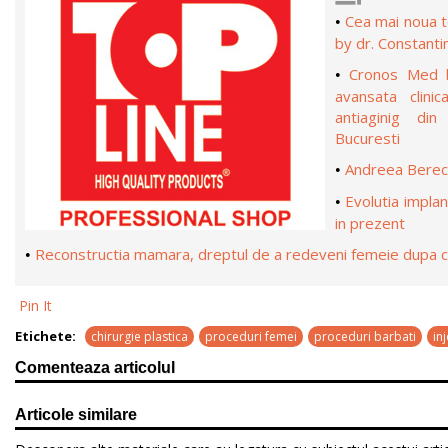
Cea mai noua t
•
by dr. Constanti
Cronos Med b
•
avansata clini
antiaginig din
Bucuresti
Andreea Berecl
•
Evolutia implan
•
in prezent
Reconstructia mamara, dreptul de a redeveni femeie dupa 
•
Pin It
Etichete:
chirurgie plastica
proceduri femei
proceduri barbati
in
Comenteaza articolul
Articole similare