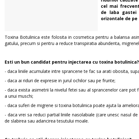
cel mai frecvent
de laba gastei d
orizontale de pe 
Toxina Botulinica este folosita in cosmetica pentru a balansa asime
gatului, precum si pentru a reduce transpiratia abundenta, migrenel
Esti un bun candidat pentru injectarea cu toxina botulinica?
- daca liniile acumulate intre sprancene te fac sa arati obosita, su
- daca ai riduri de expresie in jurul ochilor sau pe frunte;
- daca exista asimetrii la nivelul fetei sau al sprancenelor care pot
a unui muschi;
- daca suferi de migrene si toxina botulinica poate ajuta la ameliora
- daca vrei sa reduci partial liniile nasolabiale (care unesc nasul d
de slabirea sau adancirea tesutului moale.