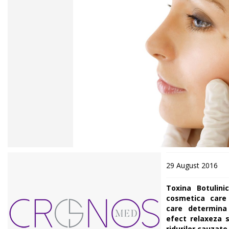
29 August 2016
Toxina Botulini
cosmetica care
care determina
efect relaxeza s
ridurilor cauzate