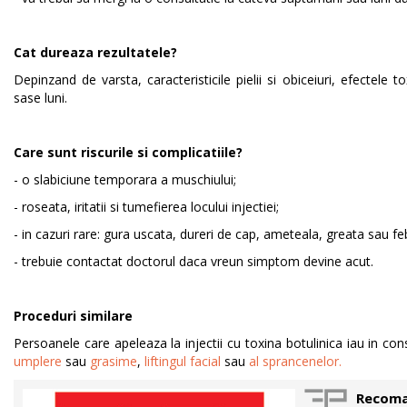
Cat dureaza rezultatele?
Depinzand de varsta, caracteristicile pielii si obiceiuri, efectele t
sase luni.
Care sunt riscurile si complicatiile?
- o slabiciune temporara a muschiului;
- roseata, iritatii si tumefierea locului injectiei;
- in cazuri rare: gura uscata, dureri de cap, ameteala, greata sau fe
- trebuie contactat doctorul daca vreun simptom devine acut.
Proceduri similare
Persoanele care apeleaza la injectii cu toxina botulinica iau in con
umplere
sau
grasime
,
liftingul facial
sau
al sprancenelor.
Recoma