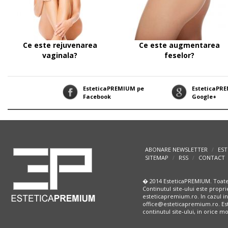
Ce este rejuvenarea
Ce este augmentarea
vaginala?
feselor?
EsteticaPREMIUM pe
EsteticaPR
Facebook
Google+
ABONARE NEWSLETTER
EST
/
SITEMAP
RSS
CONTACT
/
/
� 2014 EsteticaPREMIUM. Toate
Continutul site-ului este propri
esteticapremium.ro. In cazul in
office@esteticapremium.ro. Este
continutul site-ului, in orice 