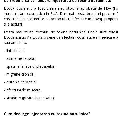
Ce trebuie sa stii despre injectarea cu toxina botulinica?
Botox Cosmetic a fost prima neurotoxina aprobata de FDA (Fo
intrebuintare cosmetica in SUA. Dar mai exista branduri precum
caracteristici cosmetice ca botox-ul cu diferente in dozaj, propens
si a actiunii.
Exista mai multe formule de toxina botulinica; unele sunt folo
Botulinica tip A). Exista o serie de afectiuni cosmetice si medicale 
sau ameliora:
- linii si riduri;
- asimetrie faciala;
- spasme la nivelul pleoapelor;
- migrene cronice;
- distonia cervicala;
- afectiuni de miscare;
- strabism (privire incrucisata).
Cum decurge injectarea cu toxina botulinica?