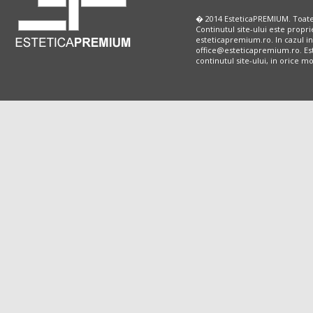
� 2014 EsteticaPREMIUM. Toate
Continutul site-ului este propri
esteticapremium.ro. In cazul in
office@esteticapremium.ro. Este
continutul site-ului, in orice 