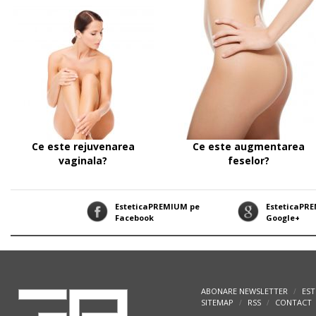
Ce este rejuvenarea
Ce este augmentarea
vaginala?
feselor?
EsteticaPREMIUM pe
EsteticaPR
Facebook
Google+
ABONARE NEWSLETTER
EST
/
SITEMAP
RSS
CONTACT
/
/