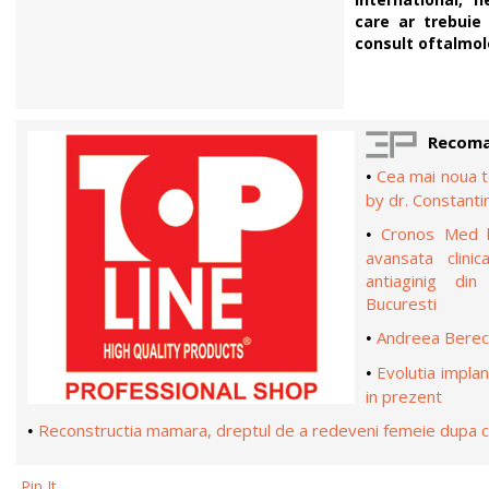
care ar trebuie
consult oftalmol
Recoma
Cea mai noua t
•
by dr. Constanti
Cronos Med b
•
avansata clini
antiaginig din
Bucuresti
Andreea Berecl
•
Evolutia implan
•
in prezent
Reconstructia mamara, dreptul de a redeveni femeie dupa 
•
Pin It