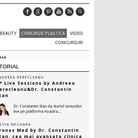
BEAUTY
CHIRURGIE PLASTICA
VIDEO
CONCURSURI
OMAN
TORIAL
NDREEA BERECLEANU
P Live Sessions by Andreea
erecleanu&Dr. Constantin
tan
Dr. Constantin Stan da startul sesiunilor
live pe platforma noastra....
ILVIA NECOARA
ronos Med by Dr. Constantin
tan, cea mai avansata clinica