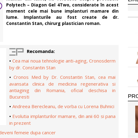
Polytech – Diagon Gel 4Two, considerate î
n acest
moment
cele mai bune implanturi mamare din
lume. Implanturile au fost create de dr.
Constantin Stan, chirurg plastician roman.
Recomanda:
Cea mai noua tehnologie anti-aging, Cronosderm
•
by dr. Constantin Stan
Cronos Med by Dr. Constantin Stan, cea mai
•
avansata clinica de medicina regenerativa si
antiaginig din Romania, oficial deschisa in
PR
Bucuresti
Andreea Berecleanu, de vorba cu Lorena Buhnici
•
Evolutia implanturilor mamare, din anii 60 si pana
•
in prezent
deveni femeie dupa cancer