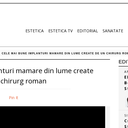
ESTETICA
ESTETICA TV
EDITORIAL
SANATATE
CELE MAI BUNE IMPLANTURI MAMARE DIN LUME CREATE DE UN CHIRURG R
EDI
nturi mamare din lume create
A
E
 chirurg roman
B
S
Pin It
S
C
S