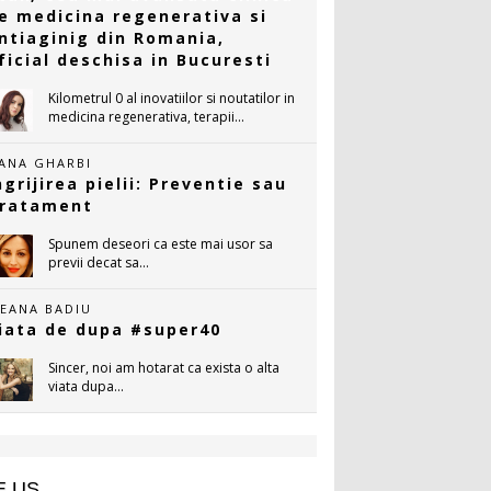
e medicina regenerativa si
ntiaginig din Romania,
ficial deschisa in Bucuresti
Kilometrul 0 al inovatiilor si noutatilor in
medicina regenerativa, terapii...
ANA GHARBI
ngrijirea pielii: Preventie sau
ratament
Spunem deseori ca este mai usor sa
previi decat sa...
LEANA BADIU
iata de dupa #super40
Sincer, noi am hotarat ca exista o alta
viata dupa...
E US