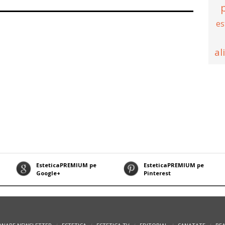
p
es
al
EsteticaPREMIUM pe
EsteticaPREMIUM pe
Google+
Pinterest