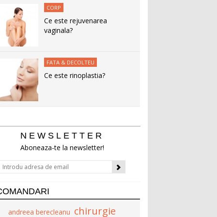
CORP
Ce este rejuvenarea
vaginala?
FATA & DECOLTEU
Ce este rinoplastia?
NEWSLETTER
Aboneaza-te la newsletter!
COMANDARI
chirurgie
andreea berecleanu