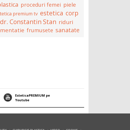
lastica
piele
proceduri femei
estetica
corp
tetica premium tv
dr. Constantin Stan
riduri
sanatate
imentatie
frumusete
EsteticaPREMIUM pe
Youtube