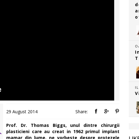
d
a
o
O
I
T
I
V
29 August 2014
Share:
Prof. Dr. Thomas Biggs, unul dintre chirurgii
plasticieni care au creat in 1962 primul implant
mamar din lume, ne vorbeste despre protezele
LIK